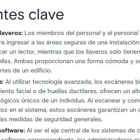
es clave
llaveros:
Los miembros del personal y el personal
ra ingresar a las áreas seguras de una instalación
car un lector, mientras que los llaveros solo tien
ellas. Ambas proporcionan una forma cómoda y se
tes de un edificio.
s:
Al utilizar tecnología avanzada, los escáneres 
nto facial o de huellas dactilares, ofrecen un alt
ológicos únicos de un individuo. Al escanear y co
os en el sistema, estos escáneres garantizan un 
 las medidas de seguridad generales.
software:
Al ser el eje central de los sistemas de 
l software correspondiente, los administradores p