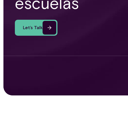
escuelas
Let’s Talk