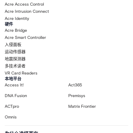
Acre Access Control
Acre Intrusion Connect
Acre Identity
硬件
Acre Bridge
Acre Smart Controller
入侵面板
运动传感器
地震探测器
多技术读者
VR Card Readers
本地平台
Access It!
Act365
DNA Fusion
Premisys
ACTpro
Matrix Frontier
Omnis