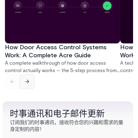
How Door Access Control Systems
How B
Work: A Complete Acre Guide
Works
A complete walkthrough of how door access
A techn
control actually works — the 5-step process from
control
credential swipe to unlock, the four core hardware
creatio
and software components, and the access control
fingerpr
models (DAC, MAC, RBAC, ABAC) that determine
and wha
who gets in where.
across 
时事通讯和电子邮件更新
订阅我们的时事通讯，接收符合您的兴趣和需求的量
身定制的内容！