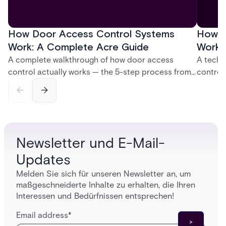
How Door Access Control Systems
How B
Work: A Complete Acre Guide
Works
A complete walkthrough of how door access
A techn
control actually works — the 5-step process from
control
credential swipe to unlock, the four core hardware
creatio
and software components, and the access control
fingerpr
models (DAC, MAC, RBAC, ABAC) that determine
and wha
who gets in where.
across 
Newsletter und E-Mail-
Updates
Melden Sie sich für unseren Newsletter an, um
maßgeschneiderte Inhalte zu erhalten, die Ihren
Interessen und Bedürfnissen entsprechen!
Email address
*