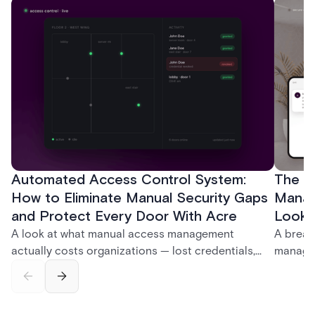
Automated Access Control System:
The Ke
How to Eliminate Manual Security Gaps
Manag
and Protect Every Door With Acre
Look f
A look at what manual access management
A break
actually costs organizations — lost credentials,
managem
incomplete audit trails, and wasted security hours
securit
— and how Acre's automated access control
and bet
platforms close those gaps without forcing a full
separat