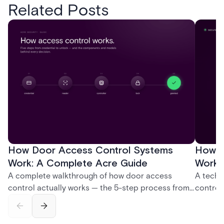
Related Posts
How Door Access Control Systems
How B
Work: A Complete Acre Guide
Works
A complete walkthrough of how door access
A techn
control actually works — the 5-step process from
control
credential swipe to unlock, the four core hardware
creatio
and software components, and the access control
fingerpr
models (DAC, MAC, RBAC, ABAC) that determine
and wha