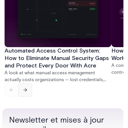
Automated Access Control System:
How D
How to Eliminate Manual Security Gaps
Work:
and Protect Every Door With Acre
A compl
control
A look at what manual access management
credent
actually costs organizations — lost credentials,
and sof
incomplete audit trails, and wasted security hours
models 
— and how Acre's automated access control
who get
platforms close those gaps without forcing a full
infrastructure overhaul.
Newsletter et mises à jour