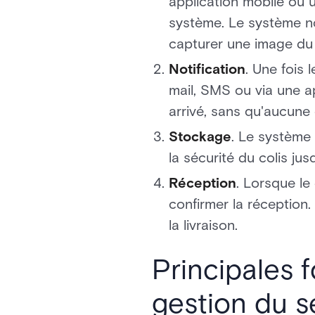
application mobile ou u
système. Le système not
capturer une image du 
Notification
. Une fois 
mail, SMS ou via une a
arrivé, sans qu'aucune
Stockage
. Le système
la sécurité du colis jus
Réception
. Lorsque le
confirmer la réception. 
la livraison.
Principales 
gestion du s