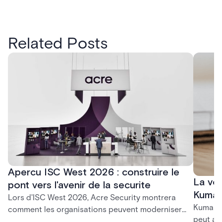
Related Posts
Apercu ISC West 2026 : construire le
La voi
pont vers l'avenir de la securite
Kumar
Lors d'ISC West 2026, Acre Security montrera
Kumar S
comment les organisations peuvent moderniser
peut at
leur securite sans perturbation. Des plateformes