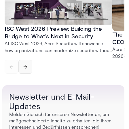
ISC West 2026 Preview: Building the
The P
Bridge to What’s Next in Security
CEO K
At ISC West 2026, Acre Security will showcase
Acre CE
how organizations can modernize security without
2026—fr
disruption. From trusted on-premises platforms to
support
the unified One Acre ecosystem, Acre Bridge
long-te
creates a practical path between today’s systems
and tomorrow’s cloud-enabled security
environment.
Newsletter und E-Mail-
Updates
Melden Sie sich für unseren Newsletter an, um
maßgeschneiderte Inhalte zu erhalten, die Ihren
Interessen und Bedürfnissen entsprechen!