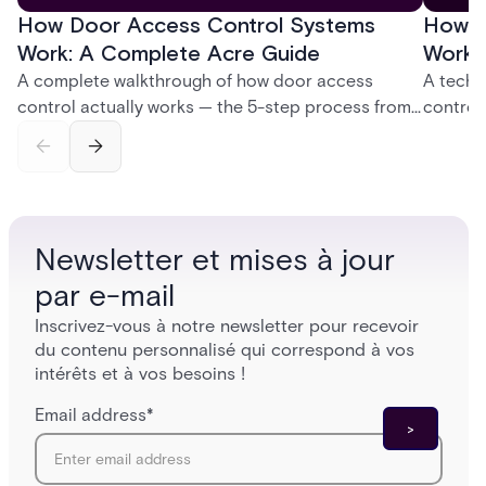
How Door Access Control Systems
How B
Work: A Complete Acre Guide
Works
A complete walkthrough of how door access
A techn
control actually works — the 5-step process from
control
credential swipe to unlock, the four core hardware
creatio
and software components, and the access control
fingerpr
models (DAC, MAC, RBAC, ABAC) that determine
and wha
who gets in where.
across 
Newsletter et mises à jour
par e-mail
Inscrivez-vous à notre newsletter pour recevoir
du contenu personnalisé qui correspond à vos
intérêts et à vos besoins !
Email address
*