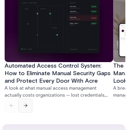
Automated Access Control System:
The Ke
How to Eliminate Manual Security Gaps
Manag
and Protect Every Door With Acre
Look f
A look at what manual access management
A break
actually costs organizations — lost credentials,
managem
incomplete audit trails, and wasted security hours
securit
— and how Acre's automated access control
and bet
platforms close those gaps without forcing a full
separat
infrastructure overhaul.
sign-in 