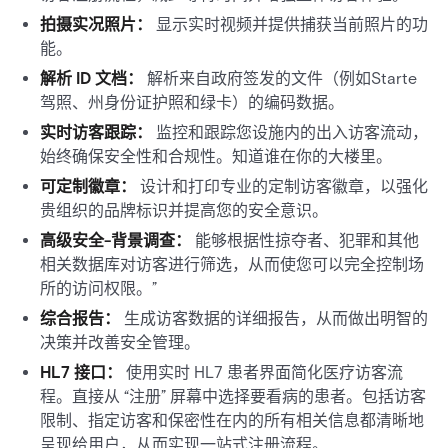
拍摄实况照片：
显示实时视频并提供捕获当前照片的功
能。
解析 ID 文档：
解析来自政府签发的文件（例如Starte
驾照、州身份证护照和绿卡）的编码数据。
实时访客跟踪：
监控和跟踪您设施内的出入访客流动，
始终确保安全性和合规性。知道谁在你的大楼里。
可定制徽章：
设计和打印专业的定制访客徽章，以强化
贵组织的品牌标识并提高您的安全意识。
高级安全-背景调查：
能够根据性掠夺者、犯罪和其他
相关数据库对访客进行筛选，从而使您可以完全控制场
所的访问权限。”
综合报告：
生成访客数据的详细报告，从而做出明智的
决策并改善安全管理。
HL7 接口：
使用实时 HL7 患者界面简化医疗访客流
程。直接从 “注册” 屏幕中选择要看病的患者。包括访客
限制、指定访客和保密性在内的所有相关信息都清晰地
呈现给用户，从而实现一站式注册流程。