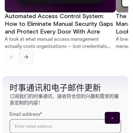
Automated Access Control System:
The Ke
How to Eliminate Manual Security Gaps
Manag
and Protect Every Door With Acre
Look f
A look at what manual access management
A break
actually costs organizations — lost credentials,
managem
incomplete audit trails, and wasted security hours
securit
— and how Acre's automated access control
and bet
platforms close those gaps without forcing a full
separat
infrastructure overhaul.
sign-in 
时事通讯和电子邮件更新
订阅我们的时事通讯，接收符合您的兴趣和需求的量
身定制的内容！
Email address
*