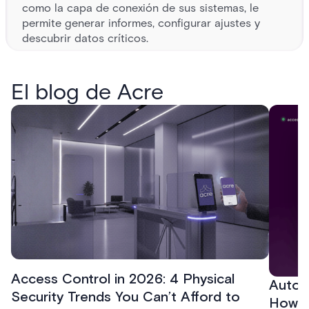
como la capa de conexión de sus sistemas, le
permite generar informes, configurar ajustes y
descubrir datos críticos.
MONITOREO DE ACRES
A MASTERY
El blog de Acre
Proteja a su personal, sus instalaciones y sus datos con
soluciones de seguridad física y digital resilientes.
Access Control in 2026: 4 Physical
Autom
Security Trends You Can’t Afford to
How t