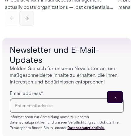
actually costs organizations — lost credentials,
managem
incomplete audit trails, and wasted security hours
securit
— and how Acre's automated access control
and bet
platforms close those gaps without forcing a full
separat
infrastructure overhaul.
sign-in 
Newsletter und E-Mail-
Updates
Melden Sie sich für unseren Newsletter an, um
maßgeschneiderte Inhalte zu erhalten, die Ihren
Interessen und Bedürfnissen entsprechen!
Email address
*
Informationen zur Abmeldung sowie zu unseren
Datenschutzpraktiken und unserer Verpflichtung zum Schutz Ihrer
Privatsphäre finden Sie in unserer
Datenschutzrichtlinie.