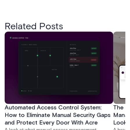
Related Posts
Automated Access Control System:
The Ke
How to Eliminate Manual Security Gaps
Manag
and Protect Every Door With Acre
Look f
A look at what manual access management
A break