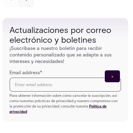
and software components, and the access control
fingerpr
models (DAC, MAC, RBAC, ABAC) that determine
and wha
who gets in where.
across 
Actualizaciones por correo
electrónico y boletines
¡Suscríbase a nuestro boletín para recibir
contenido personalizado que se adapte a sus
intereses y necesidades!
Email address
*
Para obtener información sobre cómo cancelar la suscripción, así
como nuestras prácticas de privacidad y nuestro compromiso con
la protección de su privacidad, consulte nuestra
Política de
privacidad