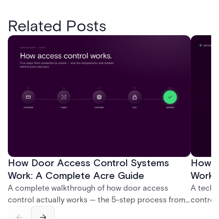
Related Posts
How Door Access Control Systems
How B
Work: A Complete Acre Guide
Works
A complete walkthrough of how door access
A techn
control actually works — the 5-step process from
control
credential swipe to unlock, the four core hardware
creatio