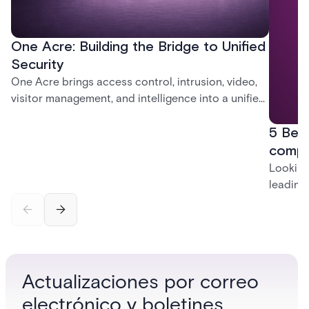
One Acre: Building the Bridge to Unified
Security
One Acre brings access control, intrusion, video,
visitor management, and intelligence into a unified
platform—creating a practical path from today’s
5 Best
systems to a more connected, cloud-enabled
future.
compe
Looking
leading 
cloud v
scalabi
Eagle E
Actualizaciones por correo
electrónico y boletines