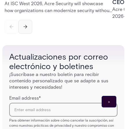
CEO K
At ISC West 2026, Acre Security will showcase
Acre CE
how organizations can modernize security without
2026—fr
disruption. From trusted on-premises platforms to
support
the unified One Acre ecosystem, Acre Bridge
long-te
creates a practical path between today’s systems
and tomorrow’s cloud-enabled security
environment.
Actualizaciones por correo
electrónico y boletines
¡Suscríbase a nuestro boletín para recibir
contenido personalizado que se adapte a sus
intereses y necesidades!
Email address
*
Para obtener información sobre cómo cancelar la suscripción, así
como nuestras prácticas de privacidad y nuestro compromiso con