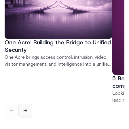
One Acre: Building the Bridge to Unified
Security
One Acre brings access control, intrusion, video,
visitor management, and intelligence into a unified
platform—creating a practical path from today’s
5 Best
systems to a more connected, cloud-enabled
future.
compe
Looking
leading 
cloud v
scalabi
Eagle E