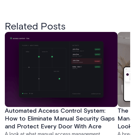
Related Posts
Automated Access Control System:
The Ke
How to Eliminate Manual Security Gaps
Manag
and Protect Every Door With Acre
Look f
A look at what manual access management
A break