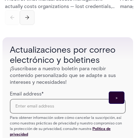
actually costs organizations — lost credentials,
managem
incomplete audit trails, and wasted security hours
securit
— and how Acre's automated access control
and bet
platforms close those gaps without forcing a full
separat
infrastructure overhaul.
sign-in 
Actualizaciones por correo
electrónico y boletines
¡Suscríbase a nuestro boletín para recibir
contenido personalizado que se adapte a sus
intereses y necesidades!
Email address
*
Para obtener información sobre cómo cancelar la suscripción, así
como nuestras prácticas de privacidad y nuestro compromiso con
la protección de su privacidad, consulte nuestra
Política de
privacidad