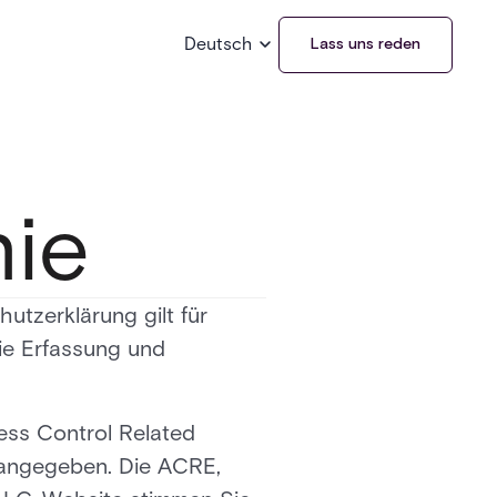
Deutsch
Lass uns reden
nie
utzerklärung gilt für
ie Erfassung und
cess Control Related
s angegeben. Die ACRE,