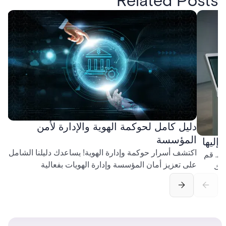
Related Posts
دليل كامل لحوكمة الهوية والإدارة لأمن
المؤسسة
إليها
اكتشف أسرار حوكمة وإدارة الهوية! يساعدك دليلنا الشامل
ي. قم
على تعزيز أمان المؤسسة وإدارة الهويات بفعالية
اتك