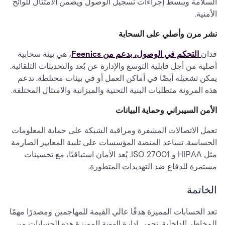
السلامة ويبسط إجراءات تسجيل الوصول ويضمن الامتثال للوائح
الأمنية.
نشر مرن وأصلي على السحابة
فدان
التحكم في الوصول، بدعم من Feenics
، هي بيئة سحابية
أصلية من أجل قابلية التوسع والإدارة عن بُعد والتحديثات التلقائية.
يمكن تشغيله أيضًا في أماكن العمل أو في بيئات مختلطة. تدعم
هذه المرونة متطلبات البنية التحتية والميزانية والامتثال المختلفة.
الأمن السيبراني وحماية البيانات
تعمل الاتصالات المشفرة ومراقبة الشبكة على حماية المعلومات
الحساسة. تساعد المنصة المؤسسات على تلبية المعايير الصارمة
مثل HIPAA و ISO 27001. يُعد الأمان استباقيًا، مع تحسينات
مستمرة للدفاع ضد التهديدات المتطورة.
الخاتمة
تعد الحسابات المميزة هدفًا عالي القيمة للمهاجمين ومصدرًا مهمًا
للمخاطر الداخلية. تحمي إدارة الهوية المميزة هذه الحسابات من