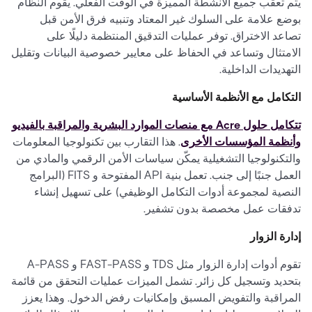
يتم تعقب جميع الأنشطة المميزة في الوقت الفعلي. يقوم النظام
بوضع علامة على السلوك غير المعتاد وتنبيه فرق الأمن قبل
تصاعد الاختراق. توفر عمليات التدقيق المنتظمة دليلًا على
الامتثال وتساعد في الحفاظ على معايير خصوصية البيانات وتقليل
التهديدات الداخلية.
التكامل مع الأنظمة الأساسية
تتكامل حلول Acre مع منصات الموارد البشرية والمراقبة بالفيديو
وأنظمة المؤسسات الأخرى
. هذا التقارب بين تكنولوجيا المعلومات
والتكنولوجيا التشغيلية يمكّن سياسات الأمن الرقمي والمادي من
العمل جنبًا إلى جنب. تعمل بنية API المفتوحة و FITS (البرامج
النصية لمجموعة أدوات التكامل الوظيفي) على تسهيل إنشاء
تدفقات عمل مخصصة بدون تشفير.
إدارة الزوار
تقوم أدوات إدارة الزوار مثل TDS و FAST-PASS و A-PASS
بتحديد وتسجيل كل زائر. تشمل الميزات عمليات التحقق من قائمة
المراقبة والتفويض المسبق وإمكانيات رفض الدخول. وهذا يعزز