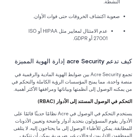
النشطة.
صعوبة اكتشاف الخروقات حتى فوات الأوان.
عدم الامتثال لمعايير مثل HIPAA أو ISO
27001 أو GDPR.
كيف تدعم acre Security إدارة الهوية المميزة
تجمع Acre Security بين ضوابط الهوية المادية والرقمية في
منصة واحدة، مما يمنح المؤسسات الرؤية الكاملة والتحكم في
من يمكنه الوصول إلى أنظمتها وبياناتها ومرافقها الأكثر أهمية.
التحكم في الوصول المستند إلى الأدوار (RBAC)
يستخدم التحكم في الوصول في Acre نظامًا حديثًا قائمًا على
الأدوار. يقوم المسؤولون بتحديد أدوار واضحة وتعيين الأذونات
للمطابقة. يمكن للأطباء الوصول إلى ما يحتاجون إليه. لا يتلقى
الموظفون الإداريون إدخالات غير ضرورية. يمكن أن تتكيف