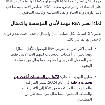
مهمة داخل استراتيجية IAM الأوسع أو مكملة لها. بينما تركز IAM
على المصادقة والترخيص، تضيف IGA العناصر الأساسية بما في
ذلك إدارة دورة الحياة وإنفاذ السياسة وقابلية التدقيق.
لماذا تعتبر IGA مهمة لأمان المؤسسة والامتثال
تعتبر IGA أساسًا لكل عملية أمان وامتثال ناجحة، حيث تقدم فوائد
لا حصر لها بما في ذلك:
أمان أكثر صرامة: تفرض IGA الوصول الأقل امتيازًا.
وهذا يعني أن أصحاب الحسابات لديهم الحد الأدنى فقط
من الوصول الضروري لعملهم، مما يقلل من مساحة
الهجوم.
تقليل التهديد الداخلي:
73% من المنظمات أبلغت عن
هجمات داخلية
في عام 2024. تشير المراقبة
والمراجعات المستمرة من IGA إلى الانحرافات
والنشاط المشبوه، مما يقلل من المخاطر من
المطلعين.