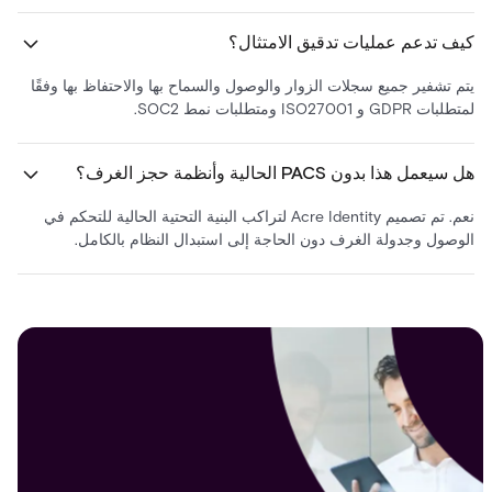
كيف تدعم عمليات تدقيق الامتثال؟
يتم تشفير جميع سجلات الزوار والوصول والسماح بها والاحتفاظ بها وفقًا
لمتطلبات GDPR و ISO27001 ومتطلبات نمط SOC2.
هل سيعمل هذا بدون PACS الحالية وأنظمة حجز الغرف؟
نعم. تم تصميم Acre Identity لتراكب البنية التحتية الحالية للتحكم في
الوصول وجدولة الغرف دون الحاجة إلى استبدال النظام بالكامل.