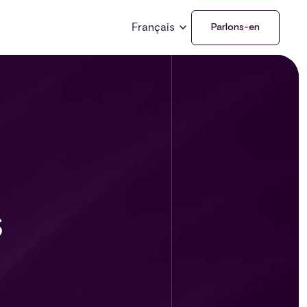
Français
Parlons-en
s