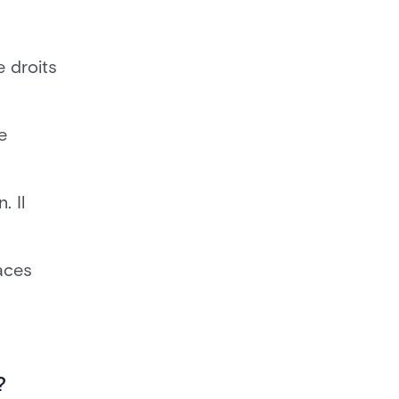
 droits
e
. Il
aces
 ?