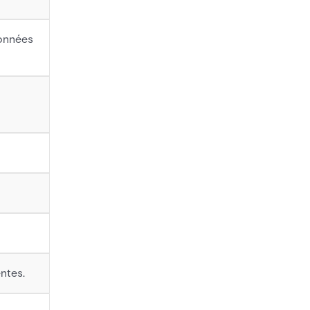
données
ntes.