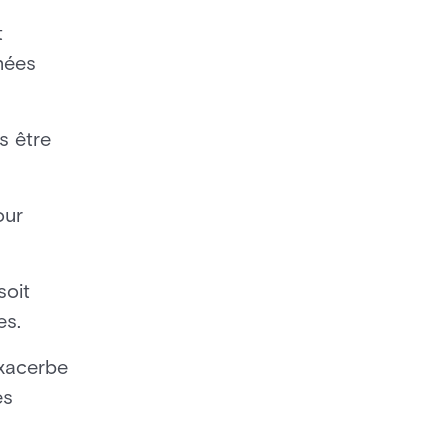
t
nées
s être
our
soit
es.
exacerbe
es