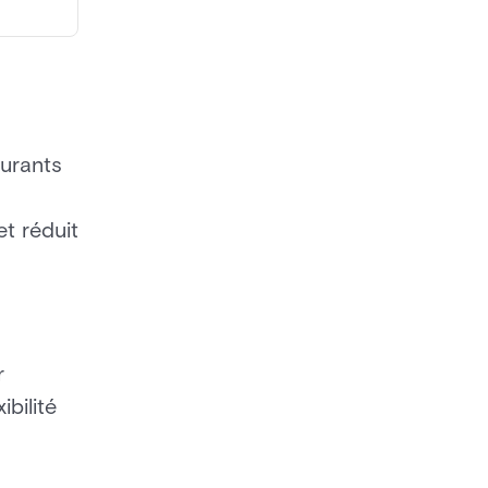
ourants
et réduit
r
ibilité