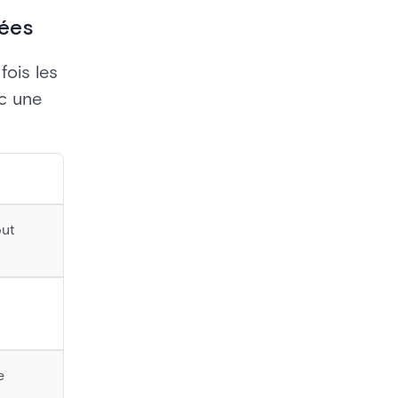
iées
fois les
ec une
out
e