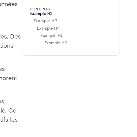
données
CONTENTS
t
Example H2
Example H3
Example H4
ves. Des
Example H5
Example H6
tions
es
norent
es,
ié. Ce
ifs les