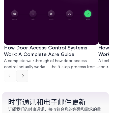
How Door Access Control Systems
How B
Work: A Complete Acre Guide
Works
A complete walkthrough of how door access
A techn
control actually works — the 5-step process from
control
credential swipe to unlock, the four core hardware
creatio
and software components, and the access control
fingerpr
models (DAC, MAC, RBAC, ABAC) that determine
and wha
who gets in where.
across 
时事通讯和电子邮件更新
订阅我们的时事通讯，接收符合您的兴趣和需求的量