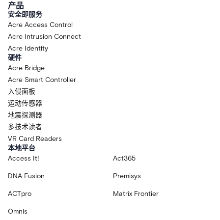
产品
安全即服务
Acre Access Control
Acre Intrusion Connect
Acre Identity
硬件
Acre Bridge
Acre Smart Controller
入侵面板
运动传感器
地震探测器
多技术读者
VR Card Readers
本地平台
Access It!
Act365
DNA Fusion
Premisys
ACTpro
Matrix Frontier
Omnis