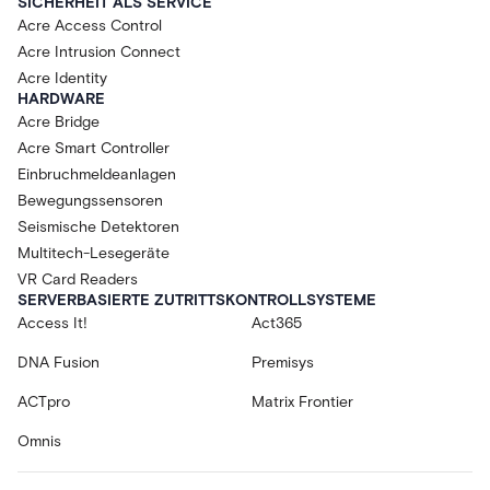
SICHERHEIT ALS SERVICE
Acre Access Control
Acre Intrusion Connect
Acre Identity
HARDWARE
Acre Bridge
Acre Smart Controller
Einbruchmeldeanlagen
Bewegungssensoren
Seismische Detektoren
Multitech-Lesegeräte
VR Card Readers
SERVERBASIERTE ZUTRITTSKONTROLLSYSTEME
Access It!
Act365
DNA Fusion
Premisys
ACTpro
Matrix Frontier
Omnis