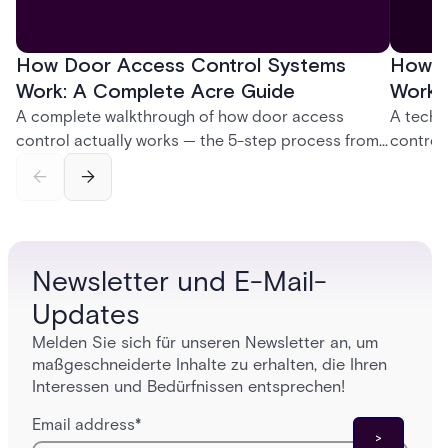
How Door Access Control Systems
How B
Work: A Complete Acre Guide
Works
A complete walkthrough of how door access
A techn
control actually works — the 5-step process from
control
credential swipe to unlock, the four core hardware
creatio
and software components, and the access control
fingerpr
models (DAC, MAC, RBAC, ABAC) that determine
and wha
who gets in where.
across 
Newsletter und E-Mail-
Updates
Melden Sie sich für unseren Newsletter an, um
maßgeschneiderte Inhalte zu erhalten, die Ihren
Interessen und Bedürfnissen entsprechen!
Email address
*