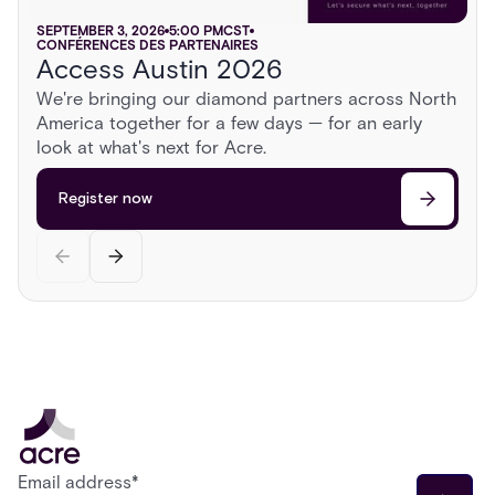
SEPTEMBER 3, 2026
NOVEMBER 5, 2026
SEPTEMBER 16, 2026
6:00 PM
5:00 PM
6:00 PM
CST
CST
CST
TRADE SHOWS
TRADE SHOWS
CONFÉRENCES DES PARTENAIRES
ISC East 2026
GSX 2026
Access Austin 2026
AUGUST 13, 2026
2:00 PM
CST
CONFÉRENCES DES PARTENAIRES
Sonoma Roadshow
We're bringing our diamond partners across North
Register now
Register now
Head to Sonoma for a day behind the wheel of
America together for a few days — for an early
exotic cars, a race on a private airstrip, and
look at what's next for Acre.
discussions on the cutting edge of security.
Register now
Register now
Email address
*