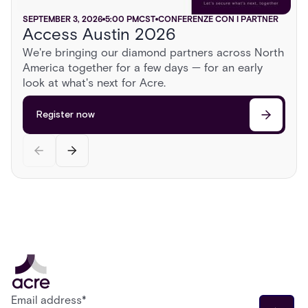
SEPTEMBER 3, 2026
NOVEMBER 5, 2026
SEPTEMBER 16, 2026
6:00 PM
5:00 PM
6:00 PM
CST
CST
CST
TRADE SHOWS
CONFERENZE CON I PARTNER
TRADE SHOWS
Access Austin 2026
ISC East 2026
GSX 2026
AUGUST 13, 2026
2:00 PM
CST
CONFERENZE CON I PARTNER
We're bringing our diamond partners across North
Sonoma Roadshow
America together for a few days — for an early
Register now
Register now
Head to Sonoma for a day behind the wheel of
look at what's next for Acre.
exotic cars, a race on a private airstrip, and
discussions on the cutting edge of security.
Register now
Register now
Email address
*