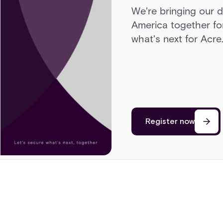
We're bringing our 
Head to Sonoma for 
America together for
cars, a race on a pri
what's next for Acre
cutting edge of secu
Register now
Register now
Register now
Register now