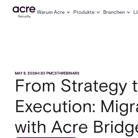
Warum Acre
Produkte
Branchen
L
MAY 8, 2026
1:30 PM
CST
WEBINARS
From Strategy 
Execution: Migr
with Acre Bridg