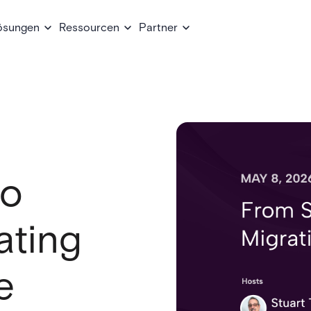
ösungen
Ressourcen
Partner
to
ating
e