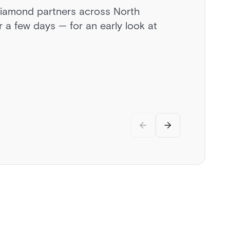
diamond partners across North
a day behind the wheel of exotic
 a few days — for an early look at
vate airstrip, and discussions on the
.
rity.