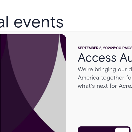
al events
SEPTEMBER 3, 2026
AUGUST 13, 2026
SEPTEMBER 16, 2026
2:00 PM
5:00 PM
6:00 PM
CST
C
C
Access Au
Sonoma 
GSX 202
We're bringing our 
Head to Sonoma for 
America together for
cars, a race on a pri
what's next for Acre
cutting edge of secu