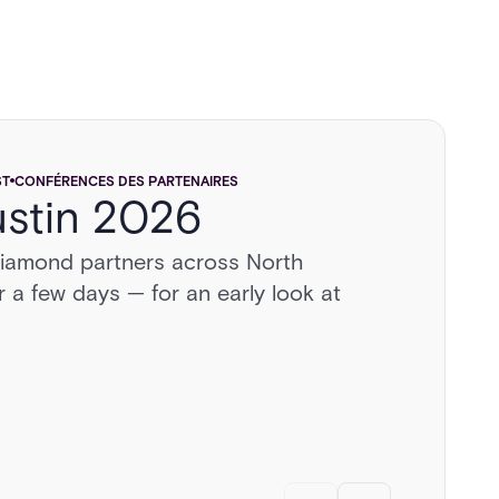
ST
ST
CONFÉRENCES DES PARTENAIRES
CONFÉRENCES DES PARTENAIRES
TRADE SHOWS
stin 2026
Roadshow
6
diamond partners across North
a day behind the wheel of exotic
 a few days — for an early look at
vate airstrip, and discussions on the
.
rity.