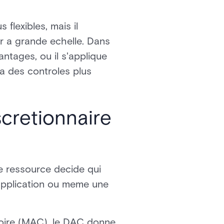
flexibles, mais il
ser a grande echelle. Dans
ntages, ou il s'applique
a des controles plus
scretionnaire
e ressource decide qui
e application ou meme une
toire (MAC), le DAC donne