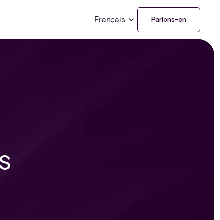
Français
Parlons-en
s