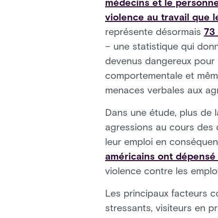
médecins et le personnel
violence au travail que l
représente désormais
73 
– une statistique qui don
devenus dangereux pour l
comportementale et même l
menaces verbales aux agre
Dans une étude, plus de l
agressions au cours des d
leur emploi en conséquenc
américains ont dépensé e
violence contre les emplo
Les principaux facteurs c
stressants, visiteurs en p