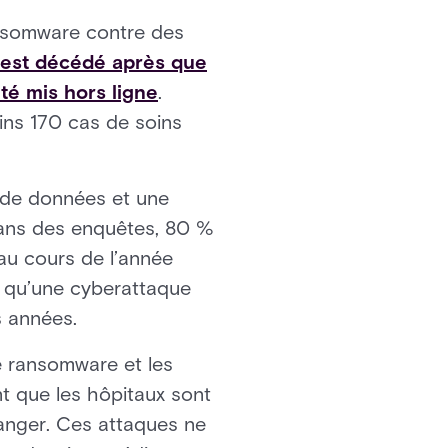
ansomware contre des
 est décédé après que
té mis hors ligne
.
oins 170 cas de soins
n de données et une
 Dans des enquêtes, 80 %
au cours de l’année
nt qu’une cyberattaque
s années.
de ransomware et les
nt que les hôpitaux sont
danger. Ces attaques ne