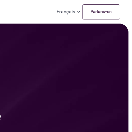
Français
Parlons-en
e