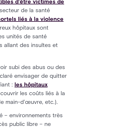
ibles d’être victimes de
e secteur de la santé
rtels liés à la violence
breux hôpitaux sont
es unités de santé
allant des insultes et
voir subi des abus ou des
claré envisager de quitter
iant :
les hôpitaux
ouvrir les coûts liés à la
e main-d’œuvre, etc.).
té – environnements très
cès public libre – ne