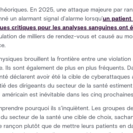
 théoriques. En 2025, une attaque majeure par r
né un alarmant signal d’alarme lorsqu’
un patient
es critiques pour les analyses sanguines ont é
nnulation de milliers de rendez-vous et causé au m
e.
hysiques brouillent la frontière entre une violatio
e. Ils sont également de plus en plus fréquents.
té déclarent avoir été la cible de cyberattaques 
itié des dirigeants du secteur de la santé estime
l américain est inévitable dans les cinq prochaine
comprendre pourquoi ils s’inquiètent. Les groupes 
t du secteur de la santé une cible de choix, sacha
e rançon plutôt que de mettre leurs patients en 