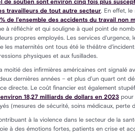
 de soutien sont environ cinq fois plus suscept
es travailleurs de tout autre secteur
. En effet, l
% de l’ensemble des accidents du travail non mo
ne à réfléchir et qui souligne à quel point de nom
eurs propres employés. Les services d'urgence, l
es maternités ont tous été le théâtre d'incidents 
ssions physiques et aux fusillades.
a moitié des infirmières américaines ont signalé a
eux dernières années – et plus d’un quart ont dé
e directe. Le coût financier est également stupéf
nviron 18,27 milliards de dollars en 2023
pour c
yés (mesures de sécurité, soins médicaux, perte d
ontribuant à la violence dans le secteur de la san
roie à des émotions fortes, patients en crise et ac