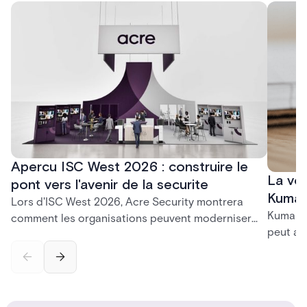
Apercu ISC West 2026 : construire le
La voi
pont vers l'avenir de la securite
Kumar
Lors d'ISC West 2026, Acre Security montrera
Kumar S
comment les organisations peuvent moderniser
peut at
leur securite sans perturbation. Des plateformes
platefo
sur site eprouvees a l'ecosysteme unifie One Acre,
outils 
Acre Bridge cree un chemin pratique entre les
croissa
systemes d'aujourd'hui et l'environnement de
securite cloud de demain.