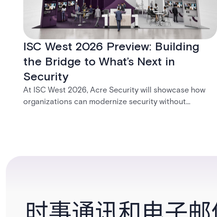
ISC West 2026 Preview: Building
the Bridge to What’s Next in
Security
At ISC West 2026, Acre Security will showcase how
organizations can modernize security without
disruption. From trusted on-premises platforms to the
unified One Acre ecosystem, Acre Bridge creates a
practical path between today’s systems and
tomorrow’s cloud-enabled security environment.
时事通讯和电子邮