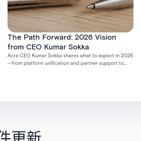
The Path Forward: 2026 Vision
from CEO Kumar Sokka
Acre CEO Kumar Sokka shares what to expect in 2026
—from platform unification and partner support to
practical tools for modernization and long-term
growth.
件更新