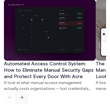
Automated Access Control System:
The Ke
How to Eliminate Manual Security Gaps
Manag
and Protect Every Door With Acre
Look f
A look at what manual access management
A break
actually costs organizations — lost credentials,
managem
incomplete audit trails, and wasted security hours
securit
— and how Acre's automated access control
and bet
platforms close those gaps without forcing a full
separat