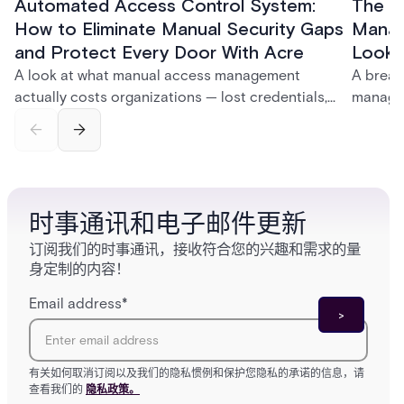
Automated Access Control System:
The Ke
How to Eliminate Manual Security Gaps
Manag
and Protect Every Door With Acre
Look f
A look at what manual access management
A break
actually costs organizations — lost credentials,
managem
incomplete audit trails, and wasted security hours
securit
— and how Acre's automated access control
and bet
platforms close those gaps without forcing a full
separat
infrastructure overhaul.
sign-in 
时事通讯和电子邮件更新
订阅我们的时事通讯，接收符合您的兴趣和需求的量
身定制的内容！
Email address
*
有关如何取消订阅以及我们的隐私惯例和保护您隐私的承诺的信息，请
查看我们的
隐私政策。