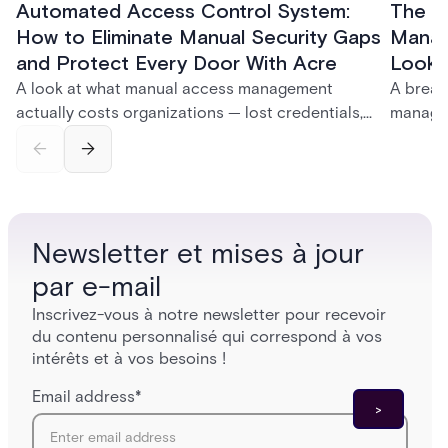
Automated Access Control System:
The Ke
How to Eliminate Manual Security Gaps
Manag
and Protect Every Door With Acre
Look f
A look at what manual access management
A break
actually costs organizations — lost credentials,
managem
incomplete audit trails, and wasted security hours
securit
— and how Acre's automated access control
and bet
platforms close those gaps without forcing a full
separat
infrastructure overhaul.
sign-in 
Newsletter et mises à jour
par e-mail
Inscrivez-vous à notre newsletter pour recevoir
du contenu personnalisé qui correspond à vos
intérêts et à vos besoins !
Email address
*