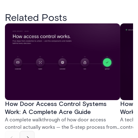
Related Posts
How Door Access Control Systems
How B
Work: A Complete Acre Guide
Works
A complete walkthrough of how door access
A techn
control actually works — the 5-step process from
control
credential swipe to unlock, the four core hardware
creatio