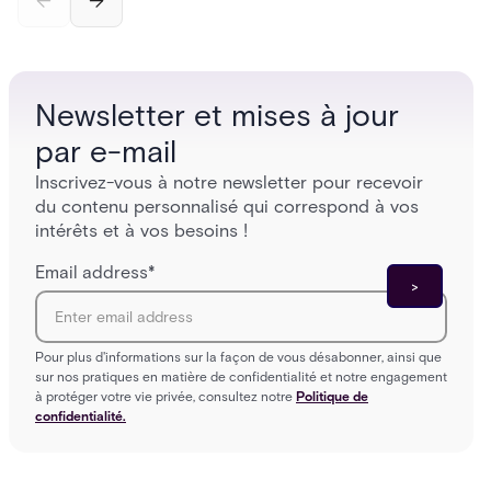
and software components, and the access control
fingerpr
models (DAC, MAC, RBAC, ABAC) that determine
and wha
who gets in where.
across 
Newsletter et mises à jour
par e-mail
Inscrivez-vous à notre newsletter pour recevoir
du contenu personnalisé qui correspond à vos
intérêts et à vos besoins !
Email address
*
Pour plus d'informations sur la façon de vous désabonner, ainsi que
sur nos pratiques en matière de confidentialité et notre engagement
à protéger votre vie privée, consultez notre
Politique de
confidentialité.