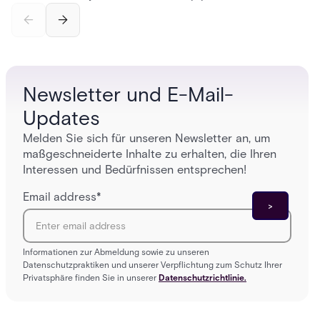
credential swipe to unlock, the four core hardware
creatio
and software components, and the access control
fingerpr
models (DAC, MAC, RBAC, ABAC) that determine
and wha
who gets in where.
across 
Newsletter und E-Mail-
Updates
Melden Sie sich für unseren Newsletter an, um
maßgeschneiderte Inhalte zu erhalten, die Ihren
Interessen und Bedürfnissen entsprechen!
Email address
*
Informationen zur Abmeldung sowie zu unseren
Datenschutzpraktiken und unserer Verpflichtung zum Schutz Ihrer
Privatsphäre finden Sie in unserer
Datenschutzrichtlinie.