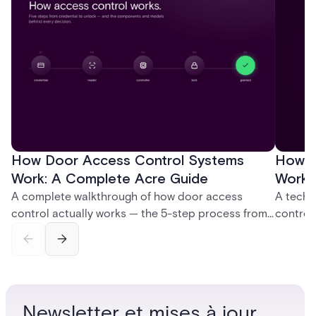
How Door Access Control Systems
How B
Work: A Complete Acre Guide
Works
A complete walkthrough of how door access
A techn
control actually works — the 5-step process from
control
credential swipe to unlock, the four core hardware
creatio
and software components, and the access control
fingerpr
models (DAC, MAC, RBAC, ABAC) that determine
and wha
who gets in where.
across 
Newsletter et mises à jour