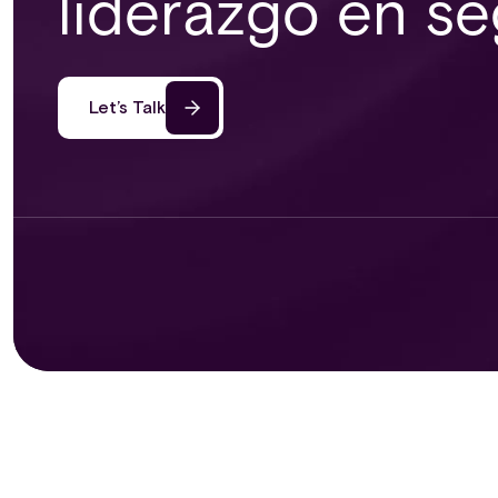
liderazgo en s
Let’s Talk