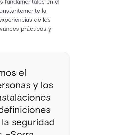
es fundamentales en el
constantemente la
experiencias de los
avances prácticos y
mos el
rsonas y los
nstalaciones
definiciones
 la seguridad
. -Serra