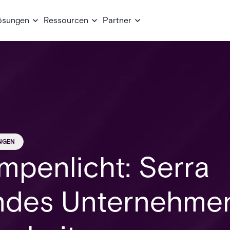
ösungen
Ressourcen
Partner
NGEN
mpenlicht: Serra
endes Unternehme