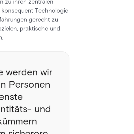
n zu ihren zentralen
ra konsequent Technologie
fahrungen gerecht zu
bzielen, praktische und
n.
e werden wir
von Personen
enste
entitäts- und
 kümmern
m sicherere