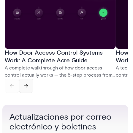
How Door Access Control Systems
How B
Work: A Complete Acre Guide
Works
A complete walkthrough of how door access
A techn
control actually works — the 5-step process from
control
credential swipe to unlock, the four core hardware
creatio
and software components, and the access control
fingerpr
models (DAC, MAC, RBAC, ABAC) that determine
and wha
who gets in where.
across 
Actualizaciones por correo
electrónico y boletines