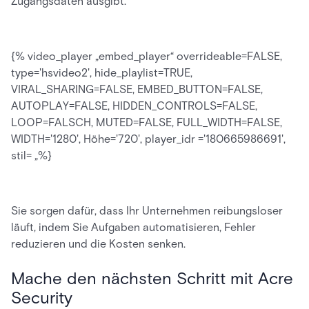
Zugangsdaten ausgibt.
{% video_player „embed_player“ overrideable=FALSE,
type='hsvideo2', hide_playlist=TRUE,
VIRAL_SHARING=FALSE, EMBED_BUTTON=FALSE,
AUTOPLAY=FALSE, HIDDEN_CONTROLS=FALSE,
LOOP=FALSCH, MUTED=FALSE, FULL_WIDTH=FALSE,
WIDTH='1280', Höhe='720', player_idr ='180665986691',
stil= „%}
Sie sorgen dafür, dass Ihr Unternehmen reibungsloser
läuft, indem Sie Aufgaben automatisieren, Fehler
reduzieren und die Kosten senken.
Mache den nächsten Schritt mit Acre
Security