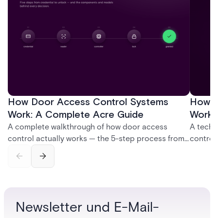
How Door Access Control Systems
How B
Work: A Complete Acre Guide
Works
A complete walkthrough of how door access
A techn
control actually works — the 5-step process from
control
credential swipe to unlock, the four core hardware
creatio
and software components, and the access control
fingerpr
models (DAC, MAC, RBAC, ABAC) that determine
and wha
who gets in where.
across 
Newsletter und E-Mail-