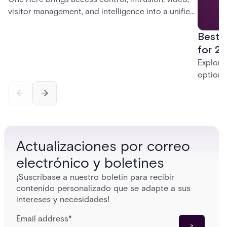
visitor management, and intelligence into a unified
platform—creating a practical path from today’s
Best 
systems to a more connected, cloud-enabled
future.
for 20
Explore
options
securit
alarms,
enterpri
Actualizaciones por correo
electrónico y boletines
¡Suscríbase a nuestro boletín para recibir
contenido personalizado que se adapte a sus
intereses y necesidades!
Email address
*