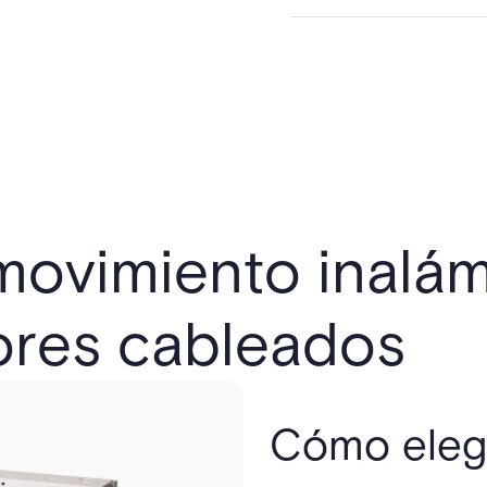
movimiento inalá
ores cableados
Cómo elegi