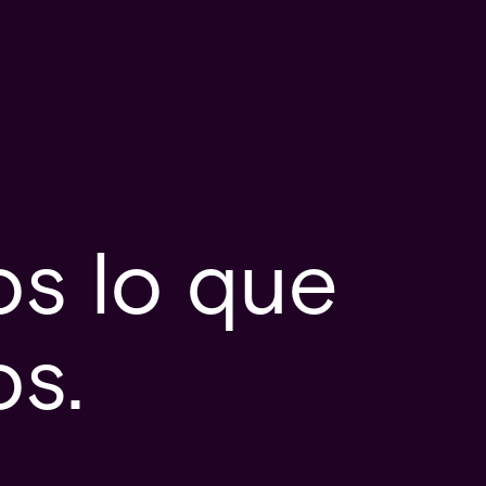
s lo que
os.