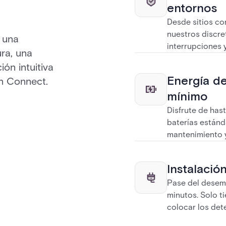
entornos
Desde sitios co
nuestros discre
 una
interrupciones 
ra, una
ón intuitiva
Energía de
on Connect.
mínimo
Disfrute de has
baterías estánd
mantenimiento y
Instalació
Pase del desem
minutos. Solo t
colocar los det