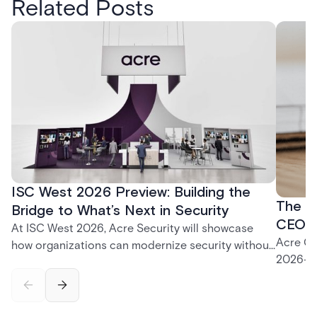
Related Posts
ISC West 2026 Preview: Building the
The P
Bridge to What’s Next in Security
CEO K
At ISC West 2026, Acre Security will showcase
Acre CE
how organizations can modernize security without
2026—fr
disruption. From trusted on-premises platforms to
support
the unified One Acre ecosystem, Acre Bridge
long-te
creates a practical path between today’s systems
and tomorrow’s cloud-enabled security