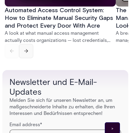
Automated Access Control System:
The Ke
How to Eliminate Manual Security Gaps
Manag
and Protect Every Door With Acre
Look f
A look at what manual access management
A break
actually costs organizations — lost credentials,
managem
incomplete audit trails, and wasted security hours
securit
— and how Acre's automated access control
and bet
platforms close those gaps without forcing a full
separat
infrastructure overhaul.
sign-in 
Newsletter und E-Mail-
Updates
Melden Sie sich für unseren Newsletter an, um
maßgeschneiderte Inhalte zu erhalten, die Ihren
Interessen und Bedürfnissen entsprechen!
Email address
*