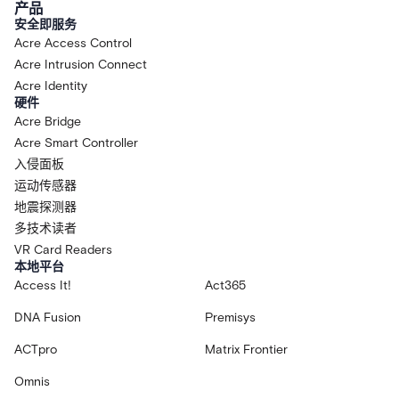
产品
安全即服务
Acre Access Control
Acre Intrusion Connect
Acre Identity
硬件
Acre Bridge
Acre Smart Controller
入侵面板
运动传感器
地震探测器
多技术读者
VR Card Readers
本地平台
Access It!
Act365
DNA Fusion
Premisys
ACTpro
Matrix Frontier
Omnis