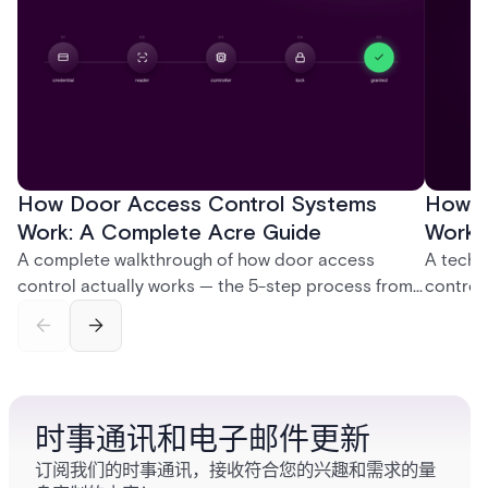
How Door Access Control Systems
How B
Work: A Complete Acre Guide
Works
A complete walkthrough of how door access
A techn
control actually works — the 5-step process from
control
credential swipe to unlock, the four core hardware
creatio
and software components, and the access control
fingerpr
models (DAC, MAC, RBAC, ABAC) that determine
and wha
who gets in where.
across 
时事通讯和电子邮件更新
订阅我们的时事通讯，接收符合您的兴趣和需求的量