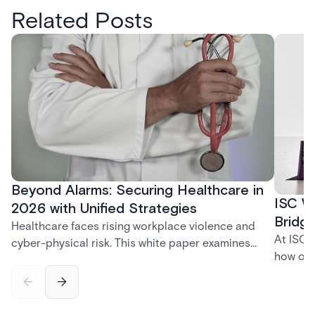
Related Posts
Beyond Alarms: Securing Healthcare in
ISC W
2026 with Unified Strategies
Bridge
Healthcare faces rising workplace violence and
At ISC 
cyber-physical risk. This white paper examines
how org
integrated security for safer care.
disrupt
the uni
creates